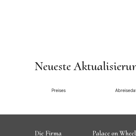
Neueste Aktualisieru
1
2
Preises
Abreiseda
Die Firma
Palace on Wheel