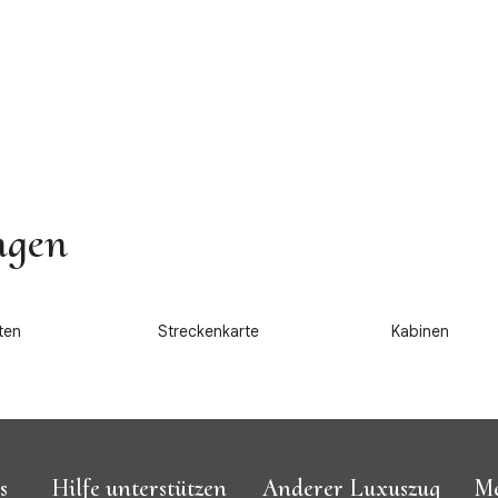
ngen
3
4
ten
Streckenkarte
Kabinen
s
Hilfe unterstützen
Anderer Luxuszug
Me