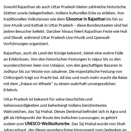
Sowohl Rajasthan als auch Uttar Pradesh bieten zahlreiche historische 
Stätten sowie Gelegenheiten, Indiens kulturelles Erbe zu erleben. Von 
traditionellen Volkstänzen wie dem 
Ghoomar in Rajasthan 
bis hin zu 
Live-Musik und Kathak in Uttar Pradesh – diese Bundesstaaten sind bei 
jedem Besucher beliebt. Darüber hinaus feiert Rajasthan Feste wie Holi 
und Diwali, während Uttar Pradesh Live-Musik und Qawwali-
Vorführungen organisiert.
Rajasthan, auch als Land der Könige bekannt, bietet eine wahre Fülle 
an Erlebnissen. Von den historischen Festungen in Jaipur bis zu den 
wunderschönen Seen von Udaipur, von den geschäftigen Basaren in 
Jodhpur bis zur Wüste von Jaisalmer. Die majestätische Festung von 
Chittorgarh trägt zur Pracht bei. All das und noch mehr macht die Reise 
mit dem „Palace on Wheels“ zu einem wahrhaft unvergesslichen 
Erlebnis.
Uttar Pradesh ist bekannt für seine Geschichte und 
Sehenswürdigkeiten und beherbergt Indiens berühmtestes 
Wahrzeichen, das Taj Mahal. Dieses Denkmal befindet sich in Agra und 
gilt als Höhepunkt der Route des indischen Luxuszuges; es gehört 
zudem zum 
UNESCO-Weltkulturerbe
. Das Taj Mahal wurde von Shah 
Jahan erbaut, der dieses wunderschöne Monument zum Gedenken an 